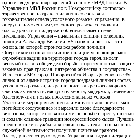
одно из ведущих подразделений в системе МВД России. В
Управлении МВД России по г. Новороссийску состоялось
торжественное поздравление личного состава и
руководителей отдела уголовного розыска Управления. К
оперуполномоченным уголовного розыска со словами
благодарности и поддержки обратился заместитель
начальника Управления – начальник полиции полковник
полиции Александр Великий: «Уголовный розыск – это
основа, на которой строится вся работа полиции.
Оперативники новороссийской полиции успешно решают
служебные задачи на территории города-героя, вносят
весомый вклад в общее дело борьбы с преступностью, защите
законных прав граждан, интересов общества и государства».
И. о. главы МО город Новороссийск Игорь Дяченко от себя
лично и от администрации города поздравил личный состав
уголовного розыска, искренне пожелал крепкого здоровья,
счастья, активности, наступательности, выдержки, семейного
благополучия и новых профессиональных успехов.
Участники мероприятия почтили минутой молчания память
погибших сослуживцев и выразили слова благодарности
ветеранам, которые посвятили жизнь борьбе с преступностью
и создали славные традиции новороссийского сыска. Лучшие
представители службы за высокие показатели в оперативно-
служебной деятельности получили почетные грамоты,
благодарности от руководства Управления и администрации