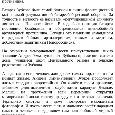
противника.
Батарея Зубкова была самой близкой к линии фронта (всего 6
км) и самой результативной батареей береговой обороны. За
точность и меткость её называли «регулировщиком уличного
движения в Новороссийске». В ходе боёв позиции батареи
постоянно бомбились и обстреливались дальнобойной
артиллерией противника. Сегодня это памятник командирам
и рядовым бойцам, артиллеристам, живым и мертвым,
доблестным защитникам Новороссийска.
На открытии мемориальной доски присутствовали лично
знавшие Андрея Эммануиловича Зубкова при жизни, жители
дома, учащиеся школ Центрального района и близкие
родственники Зубкова.
А ведь так и есть, человек жив до тех самых пор, пока о нём
помнят живые. Андрей Эммануилович Зубков продолжает
жить в сердцах новороссийцев. Он живёт в своём правнуке,
забавном девятимесячном голубоглазом карапузе Демиде.
Малыш на протяжении всей церемонии открытия
мемориальной доски своему прадеду так и не закапризничал.
Терпеливо смотрел и даже позировал назойливым
фотографам. И пусть вместе с этим малышом растёт народная
память о человеке, подарившем нам наш любимый мирный