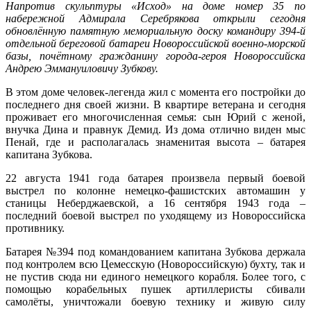
Напротив скульптуры «Исход» на доме номер 35 по
набережной Адмирала Серебрякова открыли сегодня
обновлённую памятную мемориальную доску командиру 394-й
отдельной береговой батареи Новороссийской военно-морской
базы, почётному гражданину города-героя Новороссийска
Андрею Эммануиловичу Зубкову.
В этом доме человек-легенда жил с момента его постройки до
последнего дня своей жизни. В квартире ветерана и сегодня
проживает его многочисленная семья: сын Юрий с женой,
внучка Дина и правнук Демид. Из дома отлично виден мыс
Пенай, где и располагалась знаменитая высота – батарея
капитана Зубкова.
22 августа 1941 года батарея произвела первый боевой
выстрел по колонне немецко-фашистских автомашин у
станицы Неберджаевской, а 16 сентября 1943 года –
последний боевой выстрел по уходящему из Новороссийска
противнику.
Батарея №394 под командованием капитана Зубкова держала
под контролем всю Цемесскую (Новороссийскую) бухту, так и
не пустив сюда ни единого немецкого корабля. Более того, с
помощью корабельных пушек артиллеристы сбивали
самолёты, уничтожали боевую технику и живую силу