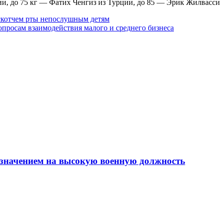
вии, до 75 кг — Фатих Ченгиз из Турции, до 85 — Эрик Жилвасс
 скотчем рты непослушным детям
опросам взаимодействия малого и среднего бизнеса
азначением на высокую военную должность