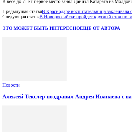
В весе до 71 кг первое место занял Даниэл Катарага из Молдо
Предыдущая статья
В Краснодаре воспитательница заклеивала
Следующая статья
В Новороссийске пройдет круглый стол по в
ЭТО МОЖЕТ БЫТЬ ИНТЕРЕСНО
ЕЩЕ ОТ АВТОРА
Новости
Алексей Текслер поздравил Андрея Иванаева с н