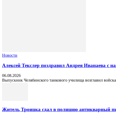
Новости
Алексей Текслер поздравил Андрея Иванаева с н
06.08.2026
Выпускник Челябинского танкового училища возглавил войска 
Житель Троицка сдал в полицию антикварный пи