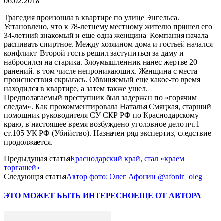
06.02.2018
Трагедия произошла в квартире по улице Энгельса.
Установлено, что к 78-летнему местному жителю пришел его
34-летний знакомый и еще одна женщина. Компания начала
распивать спиртное. Между хозяином дома и гостьей начался
конфликт. Второй гость решил заступиться за даму и
набросился на старика. Злоумышленник нанес жертве 20
ранений, в том числе непроникающих. Женщина с места
происшествия скрылась. Обвиняемый еще какое-то время
находился в квартире, а затем также ушел.
Предполагаемый преступник был задержан по «горячим
следам». Как прокомментировала Наталья Смяцкая, старший
помощник руководителя СУ СКР РФ по Краснодарскому
краю, в настоящее время возбуждено уголовное дело пч.1
ст.105 УК РФ (Убийство). Назначен ряд экспертиз, следствие
продолжается.
Предыдущая статья
Краснодарский край, стал «краем
торгашей»
Следующая статья
Автор фото: Олег Афонин @afonin_oleg
ЭТО МОЖЕТ БЫТЬ ИНТЕРЕСНО
ЕЩЕ ОТ АВТОРА