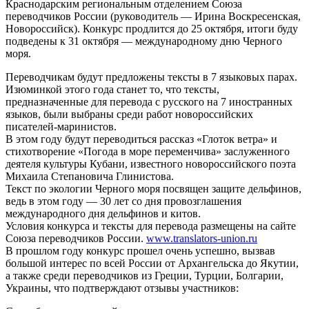
Краснодарским региональным отделением Союза
переводчиков России (руководитель — Ирина Воскресенская,
Новороссийск). Конкурс продлится до 25 октября, итоги буду
подведены к 31 октября — международному дню Черного
моря.
Переводчикам будут предложены тексты в 7 языковых парах.
Изюминкой этого года станет то, что тексты,
предназначенные для перевода с русского на 7 иностранных
языков, были выбраны среди работ новороссийских
писателей-маринистов.
В этом году будут переводиться рассказ «Глоток ветра» и
стихотворение «Погода в море переменчива» заслуженного
деятеля культуры Кубани, известного новороссийского поэта
Михаила Степановича Глинистова.
Текст по экологии Черного моря посвящен защите дельфинов,
ведь в этом году — 30 лет со дня провозглашения
международного дня дельфинов и китов.
Условия конкурса и тексты для перевода размещены на сайте
Союза переводчиков России.
www.translators-union.ru
В прошлом году конкурс прошел очень успешно, вызвав
большой интерес по всей России от Архангельска до Якутии,
а также среди переводчиков из Греции, Турции, Болгарии,
Украины, что подтверждают отзывы участников: