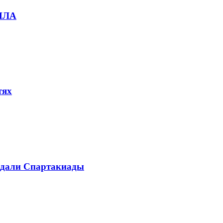
БПЛА
тях
медали Спартакиады