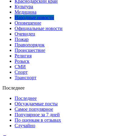
Краснодарский край
Культура
Медицина
Народные новости
Оповещение
Официальные новости
Очевидец
Пожар
Правопорядок
Происшествие
Религия
Розыск
СМИ
Спорт
Транспорт
Последнее
Последнее
Обсуждаемые посты
Самое популярное
Популярное за 7 дней
По оценкам в отзывах
Случайно