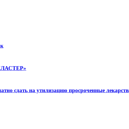
ик
КЛАСТЕР»
латно сдать на утилизацию просроченные лекарст